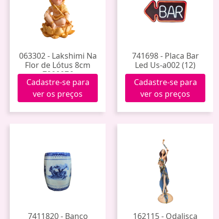
063302 - Lakshimi Na
741698 - Placa Bar
Flor de Lótus 8cm
Led Us-a002 (12)
7208076
Cadastre-se para
Cadastre-se para
ver os preços
ver os preços
7411820 - Banco
162115 - Odalisca