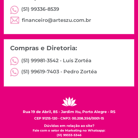
(51) 99336-8539
financeiro@arteszu.com.br
Compras e Diretoria:
(51) 99981-3542 -
Luís Zortéa
(51) 99619-7403 -
Pedro Zortéa
Rua 19 de Abril, 85 - Jardim Itu, Porto Alegre - RS
CEP 91215-120 - CNPJ: 00.208.356/0001-15
Dúvidas em relação ao site?
Fale com o setor de Marketing no Whatsapp:
(51) 99333-5346