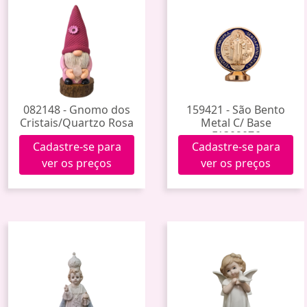
082148 - Gnomo dos
159421 - São Bento
Cristais/Quartzo Rosa
Metal C/ Base
F1302076
Cadastre-se para
Cadastre-se para
ver os preços
ver os preços