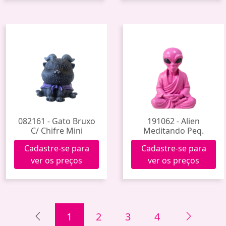
082161 - Gato Bruxo
191062 - Alien
C/ Chifre Mini
Meditando Peq.
Cadastre-se para
Cadastre-se para
ver os preços
ver os preços
1
2
3
4