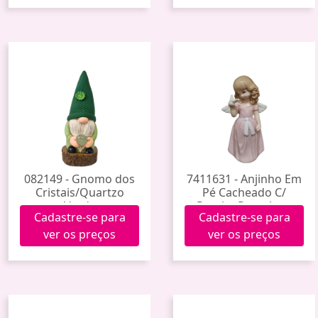
082149 - Gnomo dos
7411631 - Anjinho Em
Cristais/Quartzo
Pé Cacheado C/
Verde
Pomba Porcelana
Cadastre-se para
Cadastre-se para
Y6646-10 (96)
ver os preços
ver os preços