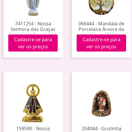
7411254 - Nossa
066444 - Mandala de
Senhora das Graças
Porcelana Árvore da
Porcelana Blue/White
Vida Jp0733
Cadastre-se para
Cadastre-se para
21cm Jy231011 (36)
ver os preços
ver os preços
159590 - Nossa
204044 - Grutinha