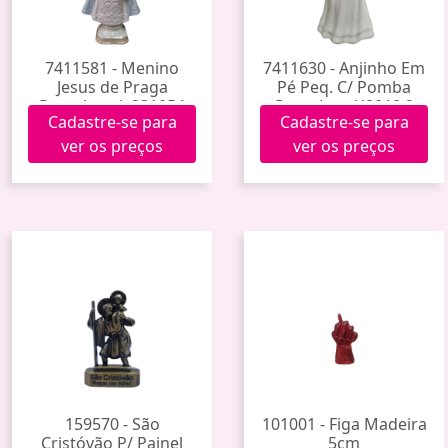
7411581 - Menino
7411630 - Anjinho Em
Jesus de Praga
Pé Peq. C/ Pomba
Porcelana Jy231054
Porcelana Y6646-9
Cadastre-se para
Cadastre-se para
(36)
(96)
ver os preços
ver os preços
159570 - São
101001 - Figa Madeira
Cristóvão P/ Painel
5cm