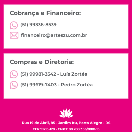
Cobrança e Financeiro:
(51) 99336-8539
financeiro@arteszu.com.br
Compras e Diretoria:
(51) 99981-3542 -
Luís Zortéa
(51) 99619-7403 -
Pedro Zortéa
Rua 19 de Abril, 85 - Jardim Itu, Porto Alegre - RS
CEP 91215-120 - CNPJ: 00.208.356/0001-15