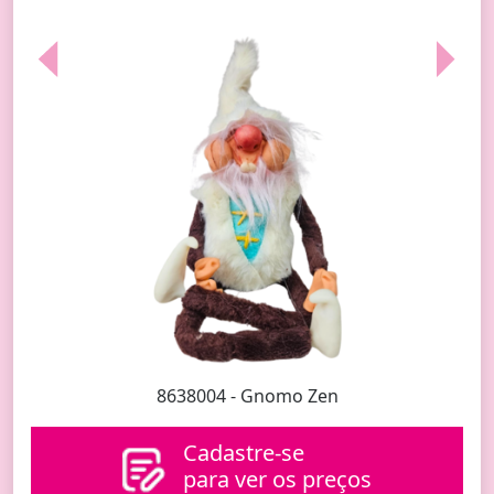
Previous
Next
8638004 - Gnomo Zen
Cadastre-se
para ver os preços