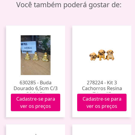
Você também poderá gostar de:
630285 - Buda
278224 - Kit 3
Dourado 6,5cm C/3
Cachorros Resina
B0.01.71
Tdog-07
Cadastre-se para
Cadastre-se para
ver os preços
ver os preços