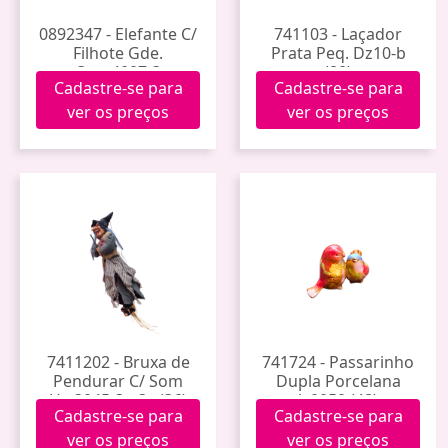
0892347 - Elefante C/
741103 - Laçador
Filhote Gde.
Prata Peq. Dz10-b
Qmv4007-3
(80)
Cadastre-se para
Cadastre-se para
ver os preços
ver os preços
7411202 - Bruxa de
741724 - Passarinho
Pendurar C/ Som
Dupla Porcelana
Hw3045-3a-3c (36)
Jy0050 (48)
Cadastre-se para
Cadastre-se para
ver os preços
ver os preços