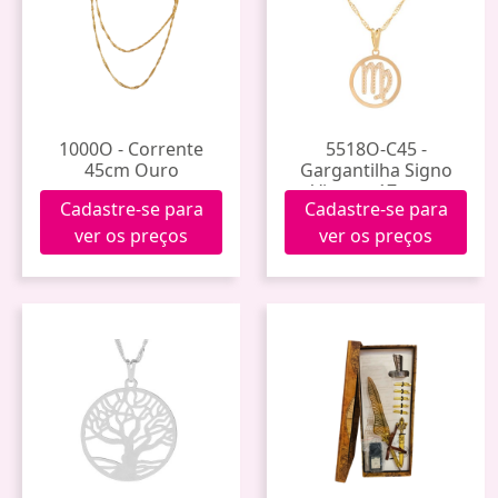
1000O - Corrente
5518O-C45 -
45cm Ouro
Gargantilha Signo
Virgem 17mm -
Cadastre-se para
Cadastre-se para
Dourado Corrente
45cm
ver os preços
ver os preços