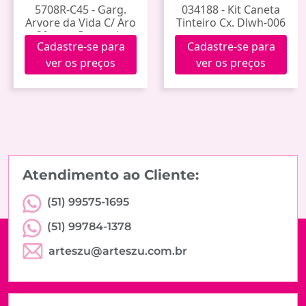
5708R-C45 - Garg.
034188 - Kit Caneta
Arvore da Vida C/ Aro
Tinteiro Cx. Dlwh-006
30mm - Prateado
Cadastre-se para
Cadastre-se para
Corrente 45cm
ver os preços
ver os preços
Atendimento ao Cliente:
(51) 99575-1695
(51) 99784-1378
arteszu@arteszu.com.br