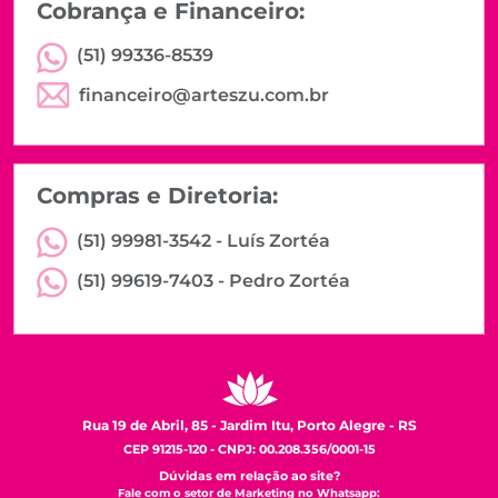
Cobrança e Financeiro:
(51) 99336-8539
financeiro@arteszu.com.br
Compras e Diretoria:
(51) 99981-3542 -
Luís Zortéa
(51) 99619-7403 -
Pedro Zortéa
Rua 19 de Abril, 85 - Jardim Itu, Porto Alegre - RS
CEP 91215-120 - CNPJ: 00.208.356/0001-15
Dúvidas em relação ao site?
Fale com o setor de Marketing no Whatsapp: