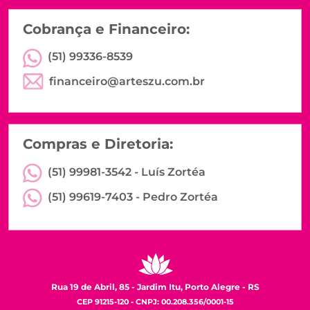
Cobrança e Financeiro:
(51) 99336-8539
financeiro@arteszu.com.br
Compras e Diretoria:
(51) 99981-3542 -
Luís Zortéa
(51) 99619-7403 -
Pedro Zortéa
Rua 19 de Abril, 85 - Jardim Itu, Porto Alegre - RS
CEP 91215-120 - CNPJ: 00.208.356/0001-15