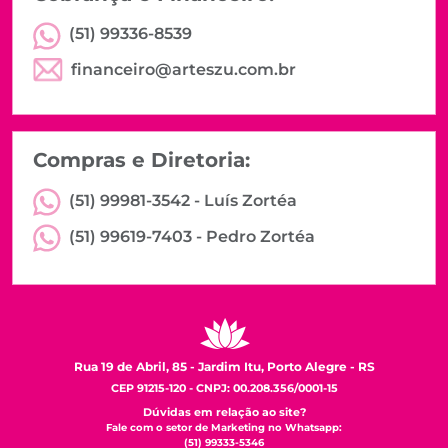
(51) 99336-8539
financeiro@arteszu.com.br
Compras e Diretoria:
(51) 99981-3542 -
Luís Zortéa
(51) 99619-7403 -
Pedro Zortéa
Rua 19 de Abril, 85 - Jardim Itu, Porto Alegre - RS
CEP 91215-120 - CNPJ: 00.208.356/0001-15
Dúvidas em relação ao site?
Fale com o setor de Marketing no Whatsapp:
(51) 99333-5346