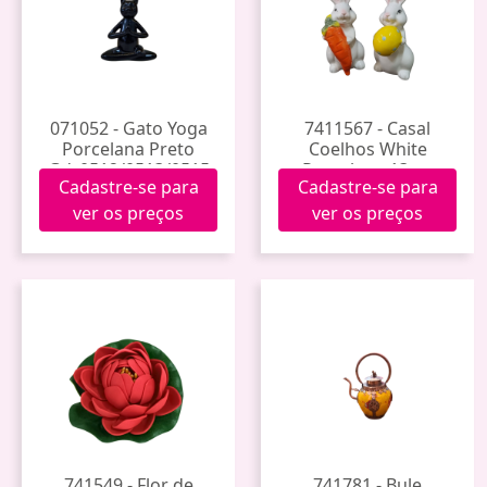
071052 - Gato Yoga
7411567 - Casal
Porcelana Preto
Coelhos White
Gdr0512/0513/0515
Porcelana 13cm
Cadastre-se para
Cadastre-se para
Jy2380 (36)
ver os preços
ver os preços
741549 - Flor de
741781 - Bule