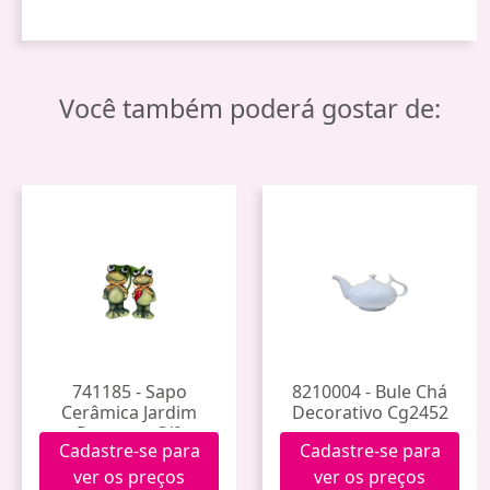
Você também poderá gostar de:
741185 - Sapo
8210004 - Bule Chá
Cerâmica Jardim
Decorativo Cg2452
Pequeno C/2
Cadastre-se para
Cadastre-se para
(981007-4) 48
ver os preços
ver os preços