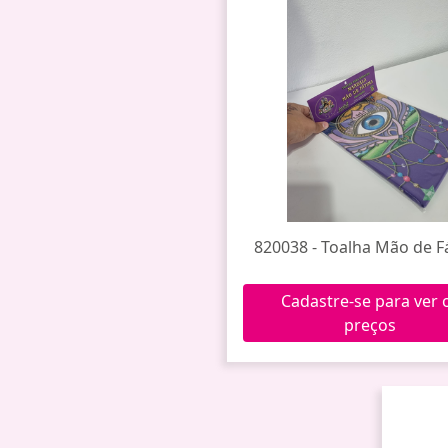
820038 - Toalha Mão de F
Cadastre-se para ver 
preços