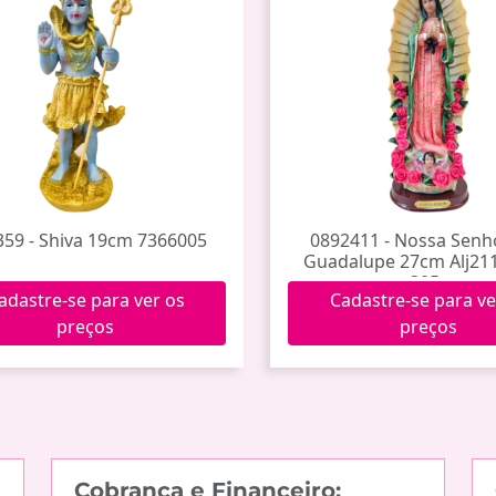
59 - Shiva 19cm 7366005
0892411 - Nossa Senh
Guadalupe 27cm Alj21
305c
adastre-se para ver os
Cadastre-se para ve
preços
preços
Cobrança e Financeiro: