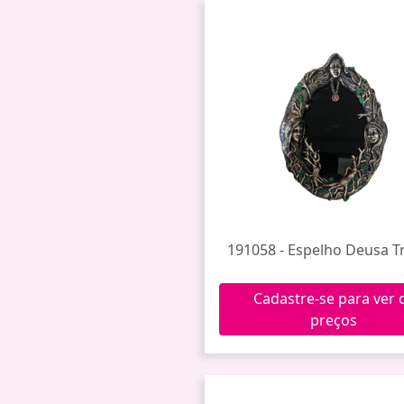
191058 - Espelho Deusa Tr
Cadastre-se para ver 
preços