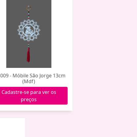
009 - Móbile São Jorge 13cm
(Mdf)
Cadastre-se para ver os
preços