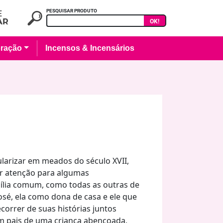
PESQUISAR PRODUTO
OK!
ração
Incensos & Incensários
larizar em meados do século XVII,
r atenção para algumas
mília comum, como todas as outras de
osé, ela como dona de casa e ele que
ecorrer de suas histórias juntos
m pais de uma criança abençoada,