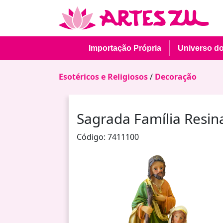
Importação Própria
Universo d
Esotéricos e Religiosos
/
Decoração
Sagrada Família Resin
Código: 7411100