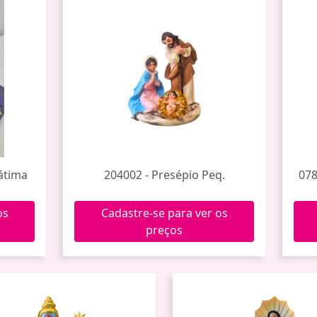
átima
204002 - Presépio Peq.
078
os
Cadastre-se para ver os
preços