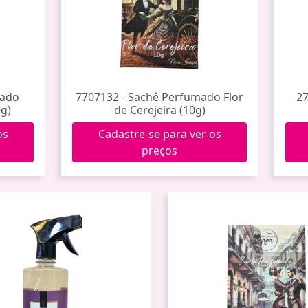
mado
7707132 - Sachê Perfumado Flor
27
g)
de Cerejeira (10g)
os
Cadastre-se para ver os
preços