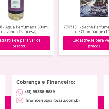
8 - Água Perfumada 500ml
7707131 - Sachê Perfum
(Lavanda Francesa)
de Champagne (1
adastre-se para ver os
Cadastre-se para ve
preços
preços
Cobrança e Financeiro:
(51) 99336-8539
financeiro@arteszu.com.br