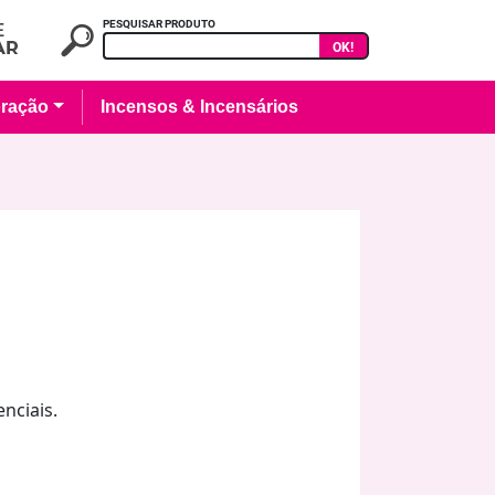
PESQUISAR PRODUTO
OK!
ração
Incensos & Incensários
nciais.