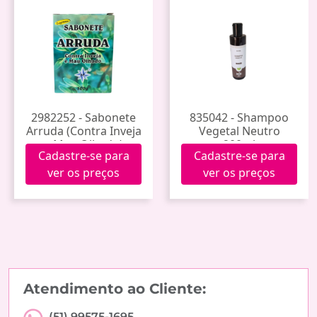
2982252 - Sabonete
835042 - Shampoo
Arruda (Contra Inveja
Vegetal Neutro
e Mau Olhado)
200ml
Cadastre-se para
Cadastre-se para
ver os preços
ver os preços
Atendimento ao Cliente:
(51) 99575-1695