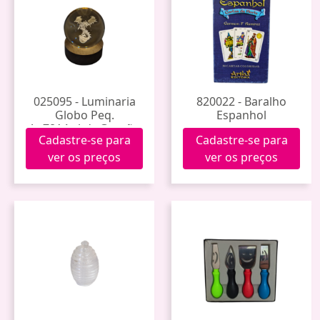
025095 - Luminaria
820022 - Baralho
Globo Peq.
Espanhol
Ap7814wl-dr Gragão
Cadastre-se para
Cadastre-se para
Bola
ver os preços
ver os preços