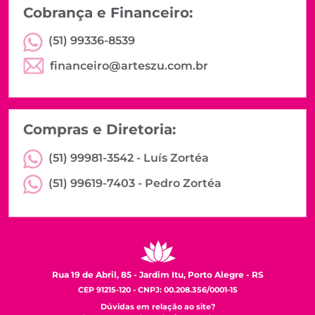
Cobrança e Financeiro:
(51) 99336-8539
financeiro@arteszu.com.br
Compras e Diretoria:
(51) 99981-3542 -
Luís Zortéa
(51) 99619-7403 -
Pedro Zortéa
Rua 19 de Abril, 85 - Jardim Itu, Porto Alegre - RS
CEP 91215-120 - CNPJ: 00.208.356/0001-15
Dúvidas em relação ao site?