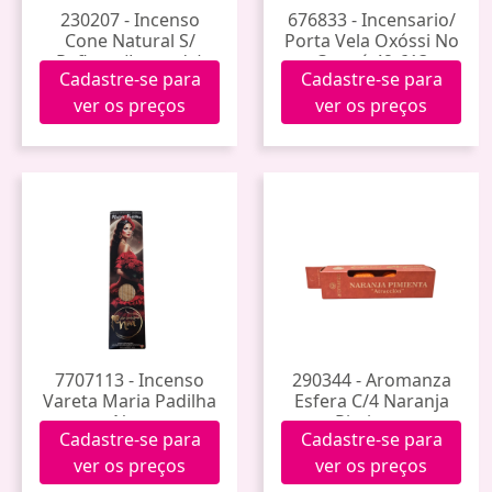
230207 - Incenso
676833 - Incensario/
Cone Natural S/
Porta Vela Oxóssi No
Refluxo (Lavanda)
Congá 42-613
Cadastre-se para
Cadastre-se para
ver os preços
ver os preços
7707113 - Incenso
290344 - Aromanza
Vareta Maria Padilha
Esfera C/4 Naranja
Noa
Pimienta
Cadastre-se para
Cadastre-se para
ver os preços
ver os preços