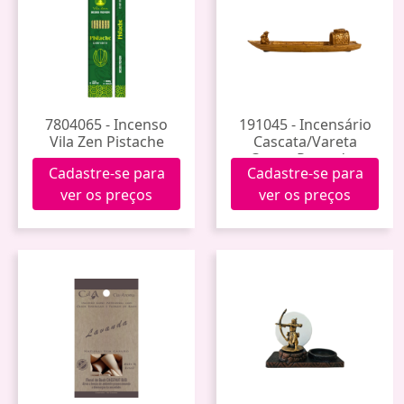
7804065 - Incenso
191045 - Incensário
Vila Zen Pistache
Cascata/Vareta
Canoa Pescador
Cadastre-se para
Cadastre-se para
ver os preços
ver os preços