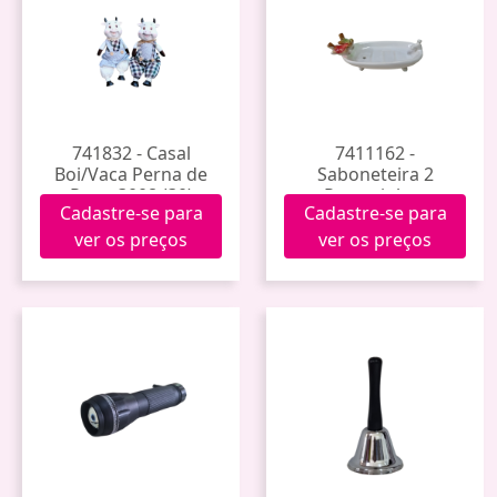
741832 - Casal
7411162 -
Boi/Vaca Perna de
Saboneteira 2
Pano 3008 (30)
Passarinhos
Cadastre-se para
Cadastre-se para
Porcelana Jy1848 (48)
ver os preços
ver os preços