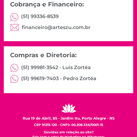
Cobrança e Financeiro:
(51) 99336-8539
financeiro@arteszu.com.br
Compras e Diretoria:
(51) 99981-3542 -
Luís Zortéa
(51) 99619-7403 -
Pedro Zortéa
Rua 19 de Abril, 85 - Jardim Itu, Porto Alegre - RS
CEP 91215-120 - CNPJ: 00.208.356/0001-15
Dúvidas em relação ao site?
Fale com o setor de Marketing no Whatsapp: