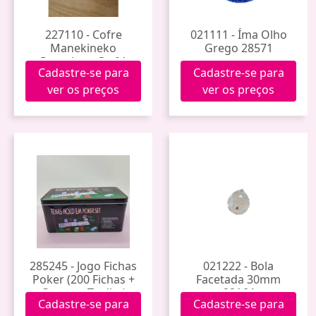
227110 - Cofre
021111 - Íma Olho
Manekineko
Grego 28571
Porcelana Gs-01
Cadastre-se para
Cadastre-se para
ver os preços
ver os preços
285245 - Jogo Fichas
021222 - Bola
Poker (200 Fichas +
Facetada 30mm
Cartas + Toalha)
22164
Cadastre-se para
Cadastre-se para
Im42055