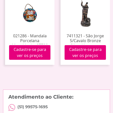
021286 - Mandala
7411321 - São Jorge
Porcelana
S/Cavalo Bronze
Manekineko 27728
31cm Veronese
Cadastre-se para
Cadastre-se para
Wu75816a4 (8)
ver os preços
ver os preços
Atendimento ao Cliente:
(51) 99575-1695