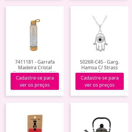
7411181 - Garrafa
5026R-C45 - Garg.
Madeira Cristal
Hamsa C/ Strass
Rolada Ld813-1 (50)
20mm - Prateado
Cadastre-se para
Cadastre-se para
Corrente 45cm
ver os preços
ver os preços