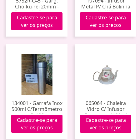
5732R-C45 - Garg.
107094 - Infusor
Cho-ku-rei 20mm -
Metal P/ Chá Bolinha
Prateado Corrente
Udif02
Cadastre-se para
Cadastre-se para
45cm
ver os preços
ver os preços
134001 - Garrafa Inox
065064 - Chaleira
500ml C/Termômetro
Vidro C/ Infusor
Gr128
Porcelana 1100ml
Cadastre-se para
Cadastre-se para
Brty-14038
ver os preços
ver os preços