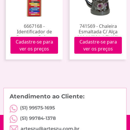
6667168 -
741569 - Chaleira
Identificador de
Esmaltada C/ Alça
Bagagem Países
Méd Lf001-1.7l (18)
Cadastre-se para
Cadastre-se para
Mtag-03
ver os preços
ver os preços
Atendimento ao Cliente:
(51) 99575-1695
(51) 99784-1378
arteszu@arteszu.com.br