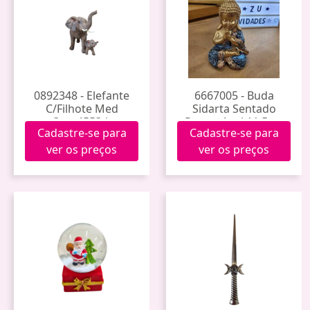
0892348 - Elefante
6667005 - Buda
C/Filhote Med
Sidarta Sentado
Qmv4553-b
Roupa Azul 11,5cm
Cadastre-se para
Cadastre-se para
Mres-b138
ver os preços
ver os preços