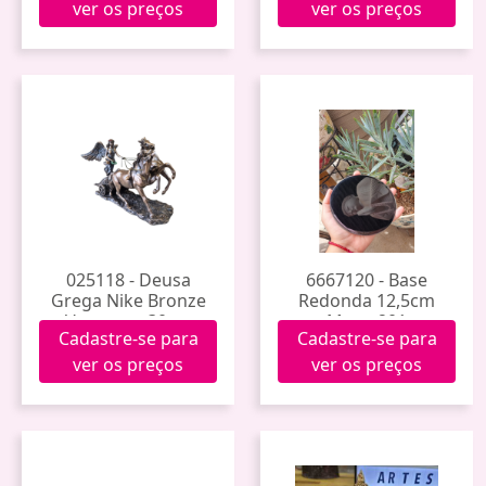
ver os preços
ver os preços
025118 - Deusa
6667120 - Base
Grega Nike Bronze
Redonda 12,5cm
Veronese 30cm
Mesp-201
Cadastre-se para
Cadastre-se para
Apwu72736a4
ver os preços
ver os preços