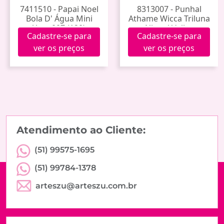
7411510 - Papai Noel
8313007 - Punhal
Bola D' Água Mini
Athame Wicca Triluna
Yysz-007 (120)
Niquel Velho
Cadastre-se para
Cadastre-se para
Pu010nv
ver os preços
ver os preços
Atendimento ao Cliente:
(51) 99575-1695
(51) 99784-1378
arteszu@arteszu.com.br