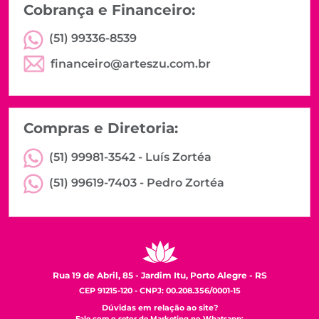
Cobrança e Financeiro:
(51) 99336-8539
financeiro@arteszu.com.br
Compras e Diretoria:
(51) 99981-3542 -
Luís Zortéa
(51) 99619-7403 -
Pedro Zortéa
Rua 19 de Abril, 85 - Jardim Itu, Porto Alegre - RS
CEP 91215-120 - CNPJ: 00.208.356/0001-15
Dúvidas em relação ao site?
Fale com o setor de Marketing no Whatsapp: