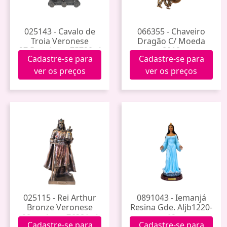
025143 - Cavalo de
066355 - Chaveiro
Troia Veronese
Dragão C/ Moeda
27,5cm Apwu75720v4
8018
Cadastre-se para
Cadastre-se para
ver os preços
ver os preços
025115 - Rei Arthur
0891043 - Iemanjá
Bronze Veronese
Resina Gde. Aljb1220-
28cm Apwu76381a4
12
Cadastre-se para
Cadastre-se para