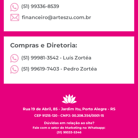
(51) 99336-8539
financeiro@arteszu.com.br
Compras e Diretoria:
(51) 99981-3542 -
Luís Zortéa
(51) 99619-7403 -
Pedro Zortéa
Rua 19 de Abril, 85 - Jardim Itu, Porto Alegre - RS
CEP 91215-120 - CNPJ: 00.208.356/0001-15
Dúvidas em relação ao site?
Fale com o setor de Marketing no Whatsapp:
(51) 99333-5346