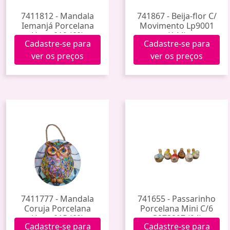
7411812 - Mandala
741867 - Beija-flor C/
Iemanjá Porcelana
Movimento Lp9001
Hxgy-019 (60)
(144)
Cadastre-se para
Cadastre-se para
ver os preços
ver os preços
7411777 - Mandala
741655 - Passarinho
Coruja Porcelana
Porcelana Mini C/6
Hxgy-015 (60)
G273807 (24)
Cadastre-se para
Cadastre-se para