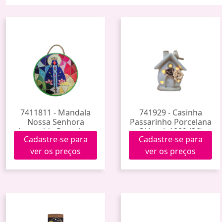
7411811 - Mandala
741929 - Casinha
Nossa Senhora
Passarinho Porcelana
Aparecida Porcelana
C/ Luz Jy1889 (36)
Cadastre-se para
Cadastre-se para
Hxgy-018 (60)
ver os preços
ver os preços