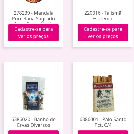
278239 - Mandala
220016 - Talismã
Porcelana Sagrado
Esotérico
Coração de Maria
Cadastre-se para
Cadastre-se para
Tdecp-217
ver os preços
ver os preços
6386020 - Banho de
6386001 - Palo Santo
Ervas Diversos
Pct. C/4