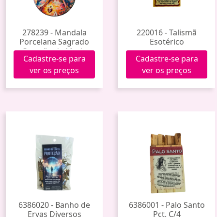
278239 - Mandala
220016 - Talismã
Porcelana Sagrado
Esotérico
Coração de Maria
Cadastre-se para
Cadastre-se para
Tdecp-217
ver os preços
ver os preços
6386020 - Banho de
6386001 - Palo Santo
Ervas Diversos
Pct. C/4