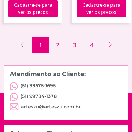
Hxgy-015 (60)
G273807 (24)
Cadastre-se para
Cadastre-se para
ver os preços
ver os preços
1
2
3
4
Atendimento ao Cliente:
(51) 99575-1695
(51) 99784-1378
arteszu@arteszu.com.br