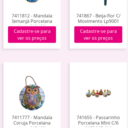
7411812 - Mandala
741867 - Beija-flor C/
Iemanjá Porcelana
Movimento Lp9001
Hxgy-019 (60)
(144)
Cadastre-se para
Cadastre-se para
ver os preços
ver os preços
7411777 - Mandala
741655 - Passarinho
Coruja Porcelana
Porcelana Mini C/6