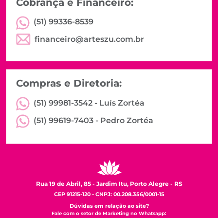
Cobrança e Financeiro:
(51) 99336-8539
financeiro@arteszu.com.br
Compras e Diretoria:
(51) 99981-3542 -
Luís Zortéa
(51) 99619-7403 -
Pedro Zortéa
Rua 19 de Abril, 85 - Jardim Itu, Porto Alegre - RS
CEP 91215-120 - CNPJ: 00.208.356/0001-15
Dúvidas em relação ao site?
Fale com o setor de Marketing no Whatsapp: