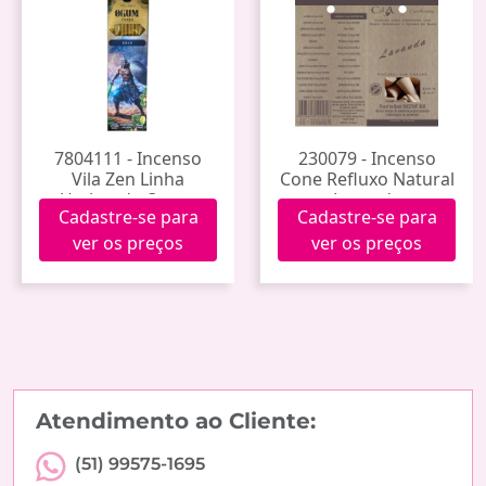
7804111 - Incenso
230079 - Incenso
Vila Zen Linha
Cone Refluxo Natural
Umbanda Ogum
Lavanda
Cadastre-se para
Cadastre-se para
ver os preços
ver os preços
Atendimento ao Cliente:
(51) 99575-1695