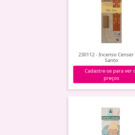
230112 - Incenso Censer
Santo
Cadastre-se para ver 
preços