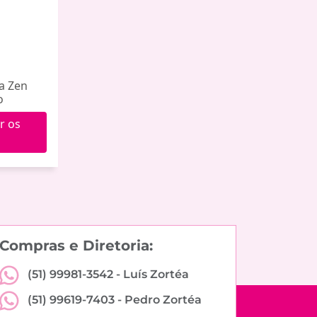
la Zen
o
r os
Compras e Diretoria:
(51) 99981-3542 -
Luís Zortéa
(51) 99619-7403 -
Pedro Zortéa