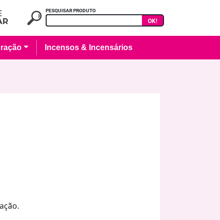
PESQUISAR PRODUTO
OK!
ração
Incensos & Incensários
ação.