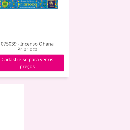
075039 - Incenso Ohana
Priprioca
Cadastre-se para ver os
preços