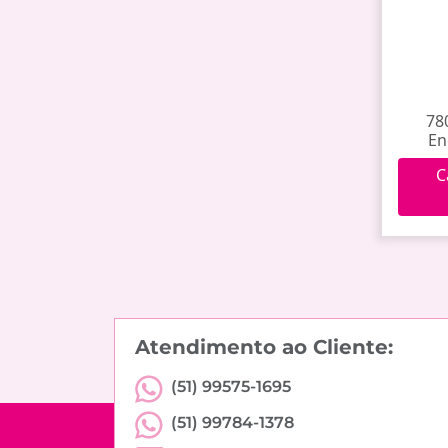
78
En
C
Atendimento ao Cliente:
(51) 99575-1695
(51) 99784-1378