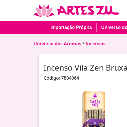
Importação Própria
Universo d
Universo dos Aromas
/
Incensos
Incenso Vila Zen Brux
Código: 7804064