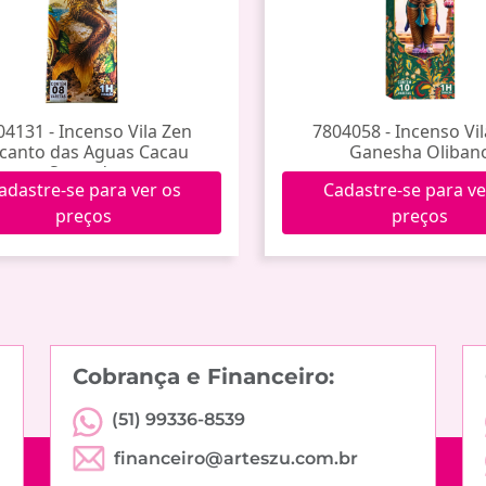
04131 - Incenso Vila Zen
7804058 - Incenso Vi
canto das Aguas Cacau
Ganesha Oliban
Sagrado
adastre-se para ver os
Cadastre-se para ve
preços
preços
Cobrança e Financeiro:
(51) 99336-8539
financeiro@arteszu.com.br