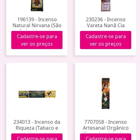
196139 - Incenso
230236 - Incenso
Natural Nirvana (São
Vareta Nanã Cia
Rafael Arcanjo)
Aroma
Cadastre-se para
Cadastre-se para
ver os preços
ver os preços
234013 - Incenso da
7707058 - Incenso
Riqueza (Tabaco e
Artesanal Orgânico
Absinto)
(Signo Aquário) Noa
Cadastre-se para
Cadastre-se para