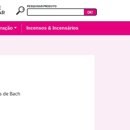
PESQUISAR PRODUTO
OK!
ração
Incensos & Incensários
is de Bach