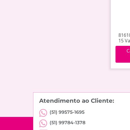
81610
15 Va
C
Atendimento ao Cliente:
(51) 99575-1695
(51) 99784-1378