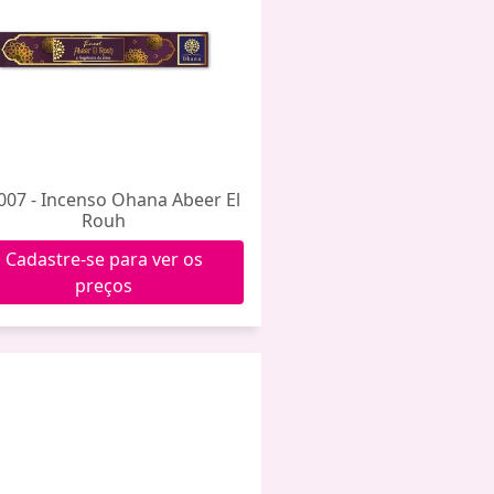
007 - Incenso Ohana Abeer El
Rouh
Cadastre-se para ver os
preços