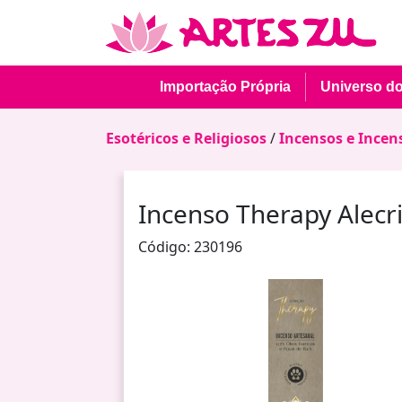
Importação Própria
Universo d
Esotéricos e Religiosos
/
Incensos e Incen
Incenso Therapy Alec
Código: 230196