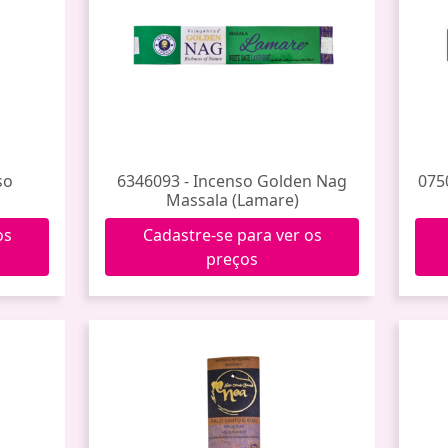
so
6346093 - Incenso Golden Nag
075
Massala (Lamare)
os
Cadastre-se para ver os
preços