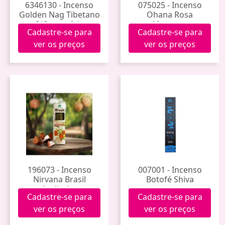
6346130 - Incenso
075025 - Incenso
Golden Nag Tibetano
Ohana Rosa
C/ Incensário
Musgosa
Cadastre-se para
Cadastre-se para
(Chandan)
ver os preços
ver os preços
196073 - Incenso
007001 - Incenso
Nirvana Brasil
Botofé Shiva
Andiroba
Cadastre-se para
Cadastre-se para
ver os preços
ver os preços