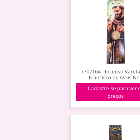
7707164 - Incenso Varet
Francisco de Assis N
Cadastre-se para ver 
preços