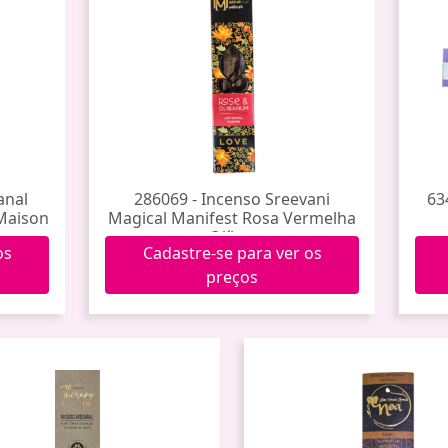
anal
286069 - Incenso Sreevani
63
Maison
Magical Manifest Rosa Vermelha
e Olíbano
os
Cadastre-se para ver os
preços