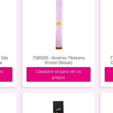
a São
7585005 - Incenso Tibetano
7
oa
Drizon (Rosas)
O
os
Cadastre-se para ver os
preços