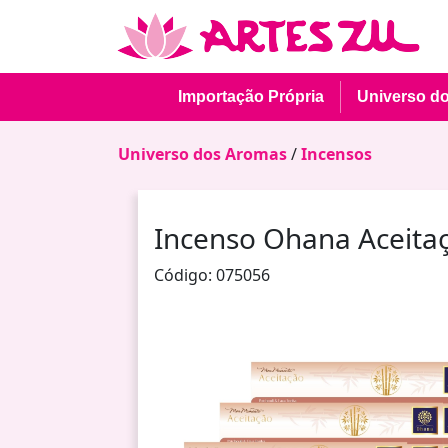
Importação Própria
Universo d
Universo dos Aromas
/
Incensos
Incenso Ohana Aceita
Código: 075056