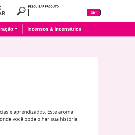
PESQUISAR PRODUTO
OK!
ração
Incensos & Incensários
cias e aprendizados. Este aroma
onde você pode olhar sua história