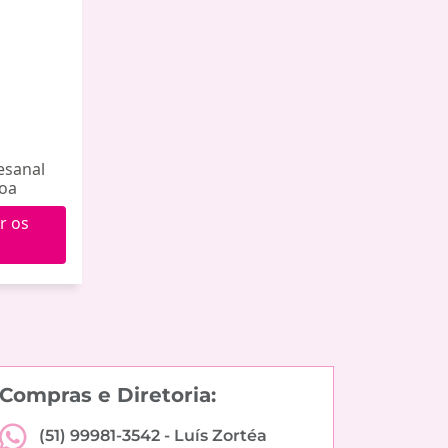
esanal
Noa
r os
Compras e Diretoria:
(51) 99981-3542 -
Luís Zortéa