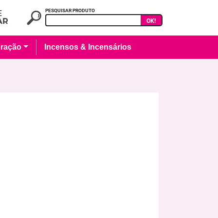
PESQUISAR PRODUTO
OK!
ração
Incensos & Incensários