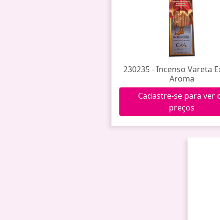
230235 - Incenso Vareta E
Aroma
Cadastre-se para ver 
preços