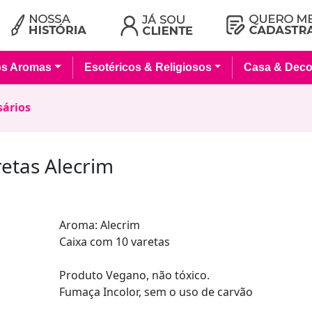
os Aromas
Esotéricos & Religiosos
Casa & Deco
sários
retas Alecrim
Aroma: Alecrim
Caixa com 10 varetas
Produto Vegano, não tóxico.
Fumaça Incolor, sem o uso de carvão