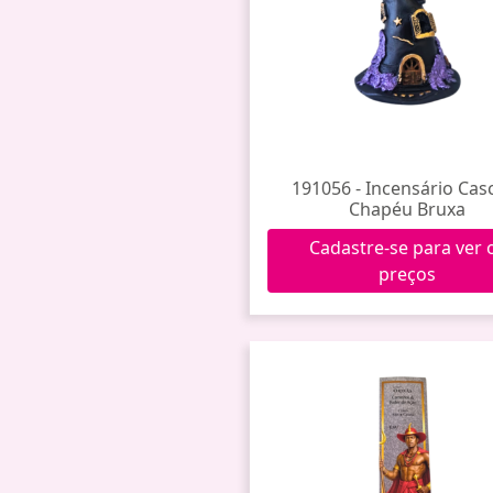
191056 - Incensário Cas
Chapéu Bruxa
Cadastre-se para ver 
preços