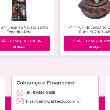
67 - Incenso Vareta Santo
7411701 - Incensário 
Expedito Noa
Buda Yt-2001 (48
adastre-se para ver os
Cadastre-se para ve
preços
preços
Cobrança e Financeiro:
(51) 99336-8539
financeiro@arteszu.com.br