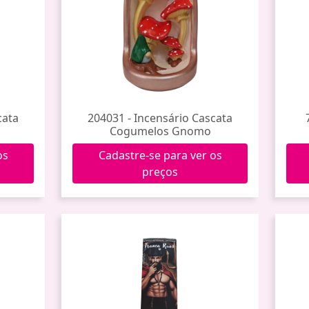
cata
204031 - Incensário Cascata
Cogumelos Gnomo
os
Cadastre-se para ver os
preços