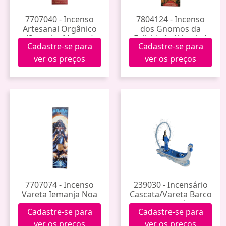
7707040 - Incenso
7804124 - Incenso
Artesanal Orgânico
dos Gnomos da
(Senorita Margot)
Felicidade (Alecrim)
Cadastre-se para
Cadastre-se para
Noa
ver os preços
ver os preços
7707074 - Incenso
239030 - Incensário
Vareta Iemanja Noa
Cascata/Vareta Barco
Iemanjá
Cadastre-se para
Cadastre-se para
ver os preços
ver os preços