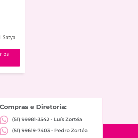
l Satya
r os
Compras e Diretoria:
(51) 99981-3542 -
Luís Zortéa
(51) 99619-7403 -
Pedro Zortéa