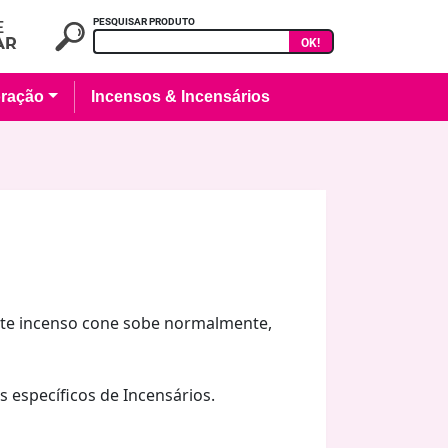
PESQUISAR PRODUTO
OK!
ração
Incensos & Incensários
ste incenso cone sobe normalmente,
 específicos de Incensários.