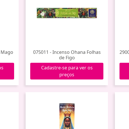
n Mago
075011 - Incenso Ohana Folhas
2900
de Figo
os
Cadastre-se para ver os
preços