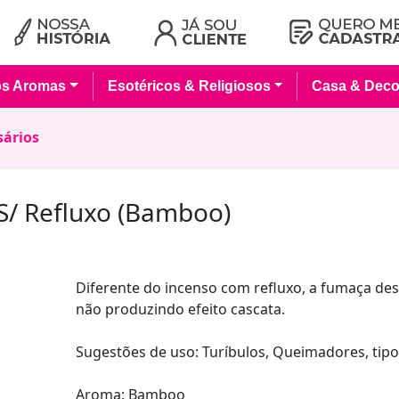
os Aromas
Esotéricos & Religiosos
Casa & Deco
sários
S/ Refluxo (Bamboo)
Diferente do incenso com refluxo, a fumaça de
não produzindo efeito cascata.
Sugestões de uso: Turíbulos, Queimadores, tipos
Aroma: Bamboo