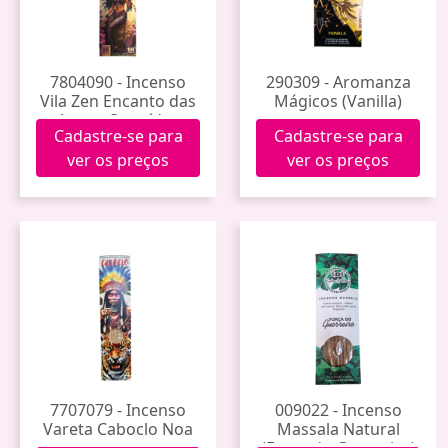
7804090 - Incenso
290309 - Aromanza
Vila Zen Encanto das
Mágicos (Vanilla)
Aguas Orquídea
Cadastre-se para
Cadastre-se para
Negra
ver os preços
ver os preços
7707079 - Incenso
009022 - Incenso
Vareta Caboclo Noa
Massala Natural
(Força do Guerreiro)