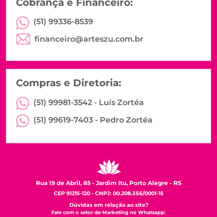
Cobrança e Financeiro:
(51) 99336-8539
financeiro@arteszu.com.br
Compras e Diretoria:
(51) 99981-3542 -
Luís Zortéa
(51) 99619-7403 -
Pedro Zortéa
Rua 19 de Abril, 85 - Jardim Itu, Porto Alegre - RS
CEP 91215-120 - CNPJ: 00.208.356/0001-15
Dúvidas em relação ao site?
Fale com o setor de Marketing no Whatsapp: