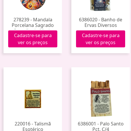
278239 - Mandala
6386020 - Banho de
Porcelana Sagrado
Ervas Diversos
Coração de Maria
Cadastre-se para
Cadastre-se para
Tdecp-217
ver os preços
ver os preços
220016 - Talismã
6386001 - Palo Santo
Esotérico
Pct. C/4