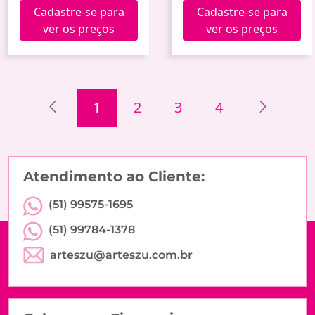
Hxgy-015 (60)
G273807 (24)
Cadastre-se para
Cadastre-se para
ver os preços
ver os preços
1
2
3
4
Atendimento ao Cliente:
(51) 99575-1695
(51) 99784-1378
arteszu@arteszu.com.br