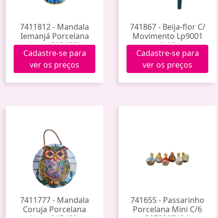
7411812 - Mandala
741867 - Beija-flor C/
Iemanjá Porcelana
Movimento Lp9001
Hxgy-019 (60)
(144)
Cadastre-se para
Cadastre-se para
ver os preços
ver os preços
7411777 - Mandala
741655 - Passarinho
Coruja Porcelana
Porcelana Mini C/6