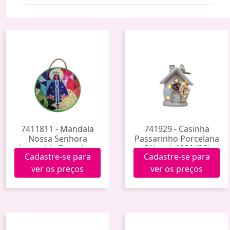
7411811 - Mandala
741929 - Casinha
Nossa Senhora
Passarinho Porcelana
Aparecida Porcelana
C/ Luz Jy1889 (36)
Cadastre-se para
Cadastre-se para
Hxgy-018 (60)
ver os preços
ver os preços