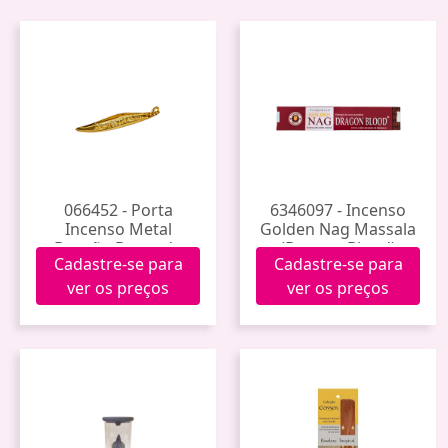
066452 - Porta
6346097 - Incenso
Incenso Metal
Golden Nag Massala
Dragão Dourado
(Dragon Blood)
Cadastre-se para
Cadastre-se para
Jp0010
ver os preços
ver os preços