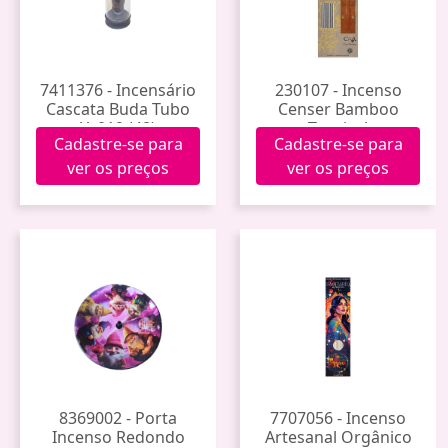
7411376 - Incensário
230107 - Incenso
Cascata Buda Tubo
Censer Bamboo
Yy019 (48)
Tropical
Cadastre-se para
Cadastre-se para
ver os preços
ver os preços
8369002 - Porta
7707056 - Incenso
Incenso Redondo
Artesanal Orgânico