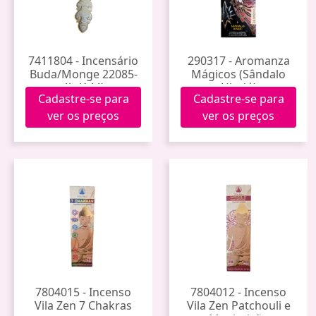
7411804 - Incensário
290317 - Aromanza
Buda/Monge 22085-
Mágicos (Sândalo
4b (144)
Hindú)
Cadastre-se para
Cadastre-se para
ver os preços
ver os preços
7804015 - Incenso
7804012 - Incenso
Vila Zen 7 Chakras
Vila Zen Patchouli e