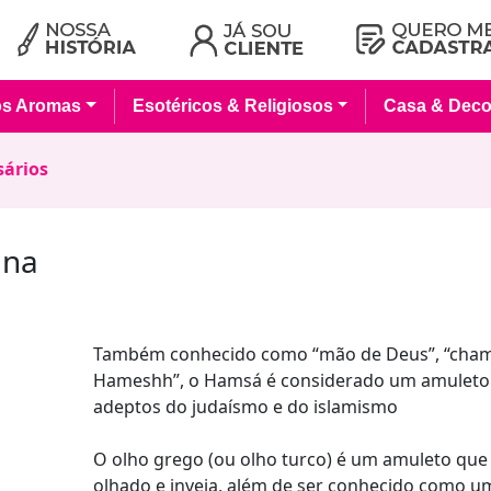
os Aromas
Esotéricos & Religiosos
Casa & Deco
sários
ina
Também conhecido como “mão de Deus”, “chams
Hameshh”, o Hamsá é considerado um amuleto 
adeptos do judaísmo e do islamismo
O olho grego (ou olho turco) é um amuleto que
olhado e inveja, além de ser conhecido como u