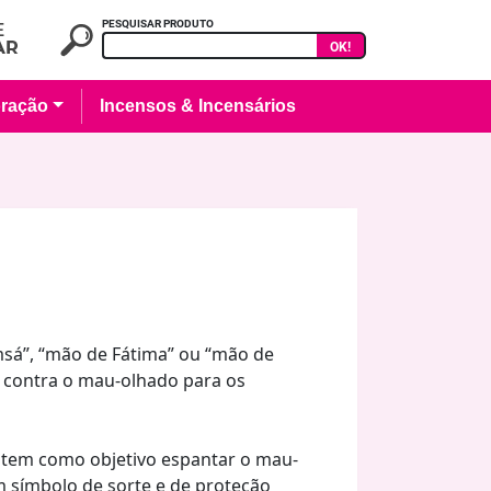
PESQUISAR PRODUTO
OK!
ração
Incensos & Incensários
á”, “mão de Fátima” ou “mão de
contra o mau-olhado para os
 tem como objetivo espantar o mau-
m símbolo de sorte e de proteção