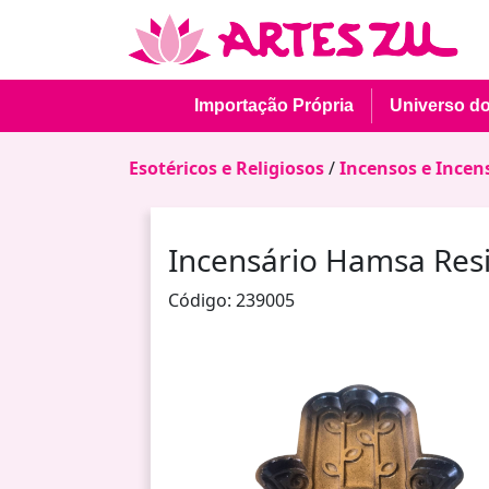
Importação Própria
Universo d
Esotéricos e Religiosos
/
Incensos e Incen
Incensário Hamsa Res
Código: 239005