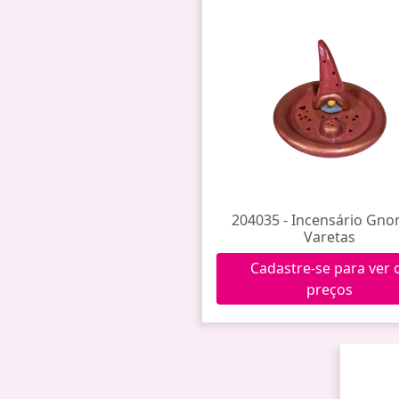
204035 - Incensário Gno
Varetas
Cadastre-se para ver 
preços