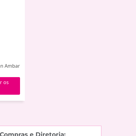
Zen Ambar
r os
Compras e Diretoria: