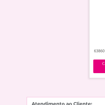
638601
C
Atendimento ao Cliente: