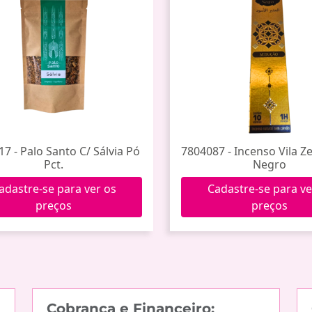
7 - Palo Santo C/ Sálvia Pó
7804087 - Incenso Vila 
Pct.
Negro
adastre-se para ver os
Cadastre-se para ve
preços
preços
Cobrança e Financeiro: