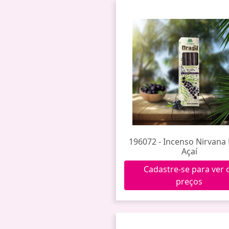
196072 - Incenso Nirvana 
Açaí
Cadastre-se para ver 
preços