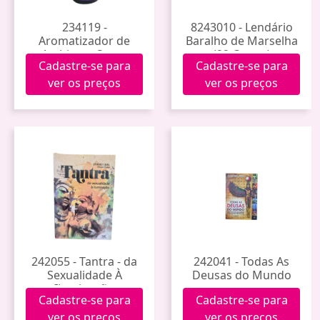
234119 -
8243010 - Lendário
Aromatizador de
Baralho de Marselha
Ambiente Spray
(22 Cartas)
Cadastre-se para
Cadastre-se para
100ml (Santa Sara)
ver os preços
ver os preços
242055 - Tantra - da
242041 - Todas As
Sexualidade À
Deusas do Mundo
Iluminação
Cadastre-se para
Cadastre-se para
ver os preços
ver os preços