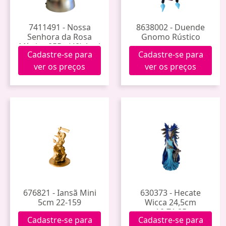
7411491 - Nossa
8638002 - Duende
Senhora da Rosa
Gnomo Rústico
Mística 855a (48) Azul
Cadastre-se para
Cadastre-se para
ver os preços
ver os preços
676821 - Iansã Mini
630373 - Hecate
5cm 22-159
Wicca 24,5cm
A0.71.25
Cadastre-se para
Cadastre-se para