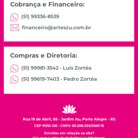
Cobrança e Financeiro:
(51) 99336-8539
financeiro@arteszu.com.br
Compras e Diretoria:
(51) 99981-3542 -
Luís Zortéa
(51) 99619-7403 -
Pedro Zortéa
Rua 19 de Abril, 85 - Jardim Itu, Porto Alegre - RS
CEP 91215-120 - CNPJ: 00.208.356/0001-15
Dúvidas em relação ao site?
Fale com o setor de Marketing no Whatsapp: