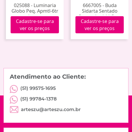
025088 - Luminaria
6667005 - Buda
Globo Peq. Apmtl-6tr
Sidarta Sentado
Arvore
Roupa Azul 11,5cm
Cadastre-se para
Cadastre-se para
Mres-b138
ver os preços
ver os preços
Atendimento ao Cliente:
(51) 99575-1695
(51) 99784-1378
arteszu@arteszu.com.br