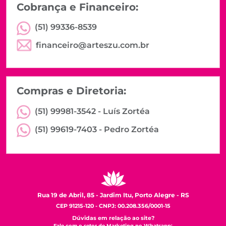
Cobrança e Financeiro:
(51) 99336-8539
financeiro@arteszu.com.br
Compras e Diretoria:
(51) 99981-3542 -
Luís Zortéa
(51) 99619-7403 -
Pedro Zortéa
Rua 19 de Abril, 85 - Jardim Itu, Porto Alegre - RS
CEP 91215-120 - CNPJ: 00.208.356/0001-15
Dúvidas em relação ao site?
Fale com o setor de Marketing no Whatsapp: