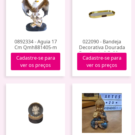
0892334 - Aguia 17
022090 - Bandeja
Cm Qmh881405-m
Decorativa Dourada
Espelhada 9,5x22cm
Cadastre-se para
Cadastre-se para
2507004
ver os preços
ver os preços