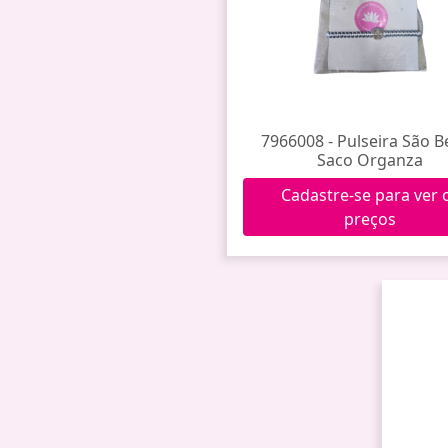
7966008 - Pulseira São B
Saco Organza
Cadastre-se para ver 
preços