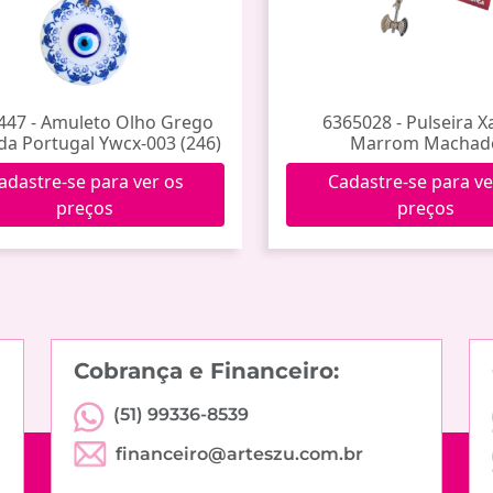
447 - Amuleto Olho Grego
6365028 - Pulseira 
da Portugal Ywcx-003 (246)
Marrom Machad
adastre-se para ver os
Cadastre-se para ve
preços
preços
Cobrança e Financeiro:
(51) 99336-8539
financeiro@arteszu.com.br