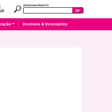
PESQUISAR PRODUTO
OK!
ração
Incensos & Incensários