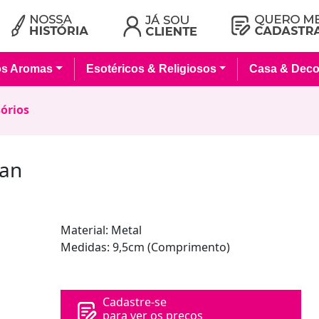
os Aromas
Esotéricos & Religiosos
Casa & Deco
órios
pan
Material: Metal
Medidas: 9,5cm (Comprimento)
Cadastre-se
para ver os preços