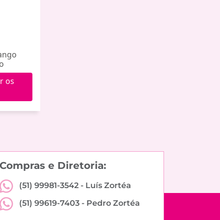
Xango
o
r os
Compras e Diretoria:
(51) 99981-3542 -
Luís Zortéa
(51) 99619-7403 -
Pedro Zortéa