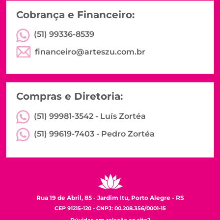
Cobrança e Financeiro:
(51) 99336-8539
financeiro@arteszu.com.br
Compras e Diretoria:
(51) 99981-3542 -
Luís Zortéa
(51) 99619-7403 -
Pedro Zortéa
Rua 19 de Abril, 85 - Jardim Itu, Porto Alegre - RS
CEP 91215-120 - CNPJ: 00.208.356/0001-15
Dúvidas em relação ao site?