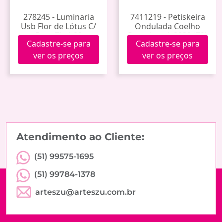
278245 - Luminaria
7411219 - Petiskeira
Usb Flor de Lótus C/
Ondulada Coelho
Base Tled-22
Porcelana Jy2232 (72)
Cadastre-se para
Cadastre-se para
ver os preços
ver os preços
Atendimento ao Cliente:
(51) 99575-1695
(51) 99784-1378
arteszu@arteszu.com.br