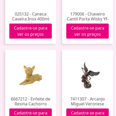
025132 - Caneca
179006 - Chaveiro
Caveira Inox 400ml
Cantil Porta Wisky Yf-
439b
4
Cadastre-se para
Cadastre-se para
ver os preços
ver os preços
6667212 - Enfeite de
7411307 - Arcanjo
Resina Cachorro
Miguel Veronese
Mdog-25d
Bronze 36cm
Cadastre-se para
Cadastre-se para
Wu71543a4 (4)