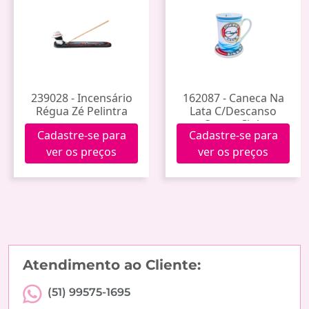
239028 - Incensário
162087 - Caneca Na
Régua Zé Pelintra
Lata C/Descanso
Ocean Club
Cadastre-se para
Cadastre-se para
A078cmb05g2572
ver os preços
ver os preços
Atendimento ao Cliente:
(51) 99575-1695