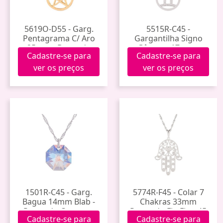
5619O-D55 - Garg.
5515R-C45 -
Pentagrama C/ Aro
Gargantilha Signo
25mm - Dourado
Gêmeos 17mm -
Cadastre-se para
Cadastre-se para
Cordão Preto 55cm
Prateado Corrente
45cm
ver os preços
ver os preços
1501R-C45 - Garg.
5774R-F45 - Colar 7
Bagua 14mm Blab -
Chakras 33mm
Prateado Corrente
Prateado Fio Fino 45
Cadastre-se para
Cadastre-se para
45cm
Cm