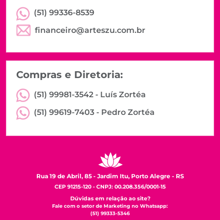
(51) 99336-8539
financeiro@arteszu.com.br
Compras e Diretoria:
(51) 99981-3542 -
Luís Zortéa
(51) 99619-7403 -
Pedro Zortéa
Rua 19 de Abril, 85 - Jardim Itu, Porto Alegre - RS
CEP 91215-120 - CNPJ: 00.208.356/0001-15
Dúvidas em relação ao site?
Fale com o setor de Marketing no Whatsapp:
(51) 99333-5346