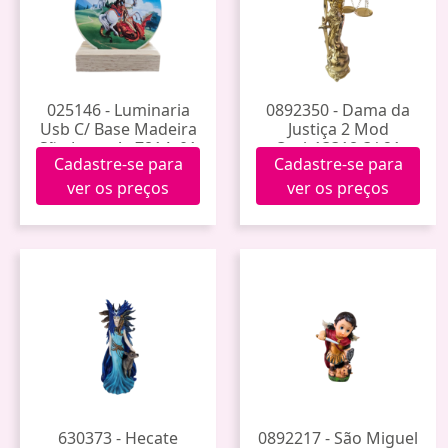
025146 - Luminaria
0892350 - Dama da
Usb C/ Base Madeira
Justiça 2 Mod
São Jorge Ap7814y01
Qmh13318-3/-21
Cadastre-se para
Cadastre-se para
ver os preços
ver os preços
630373 - Hecate
0892217 - São Miguel