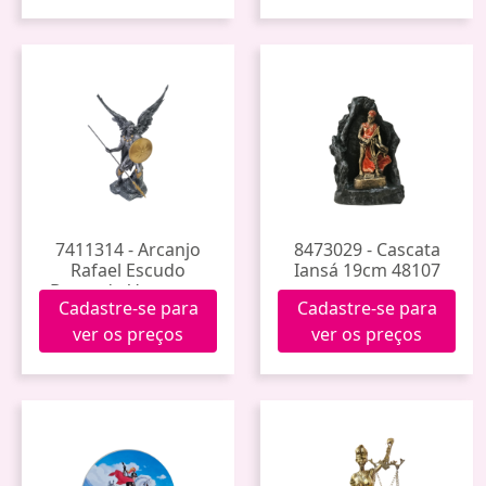
7411314 - Arcanjo
8473029 - Cascata
Rafael Escudo
Iansá 19cm 48107
Dourado Veronese
Cadastre-se para
Cadastre-se para
33cm Wu74697a8 (4)
ver os preços
ver os preços