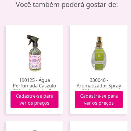
Você também poderá gostar de:
190125 - Água
330040 -
Perfumada Caszulo
Aromatizador Spray
500ml Cerejeira Em
300ml Hanauer
Cadastre-se para
Cadastre-se para
Flor
(Primavera)
ver os preços
ver os preços