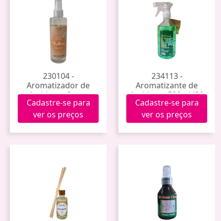
230104 -
234113 -
Aromatizador de
Aromatizante de
Ambiente Spray
Ambiente 500ml (30
Cadastre-se para
Cadastre-se para
Verbhena 200ml
Ervas)
ver os preços
ver os preços