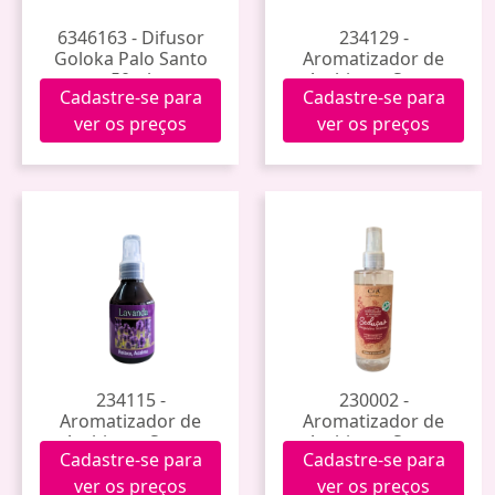
6346163 - Difusor
234129 -
Goloka Palo Santo
Aromatizador de
50ml
Ambiente Spray
Cadastre-se para
Cadastre-se para
100ml (Sal Grosso +
Ervas)
ver os preços
ver os preços
234115 -
230002 -
Aromatizador de
Aromatizador de
Ambiente Spray
Ambiente Spray
Cadastre-se para
Cadastre-se para
100ml (Lavanda)
200ml Aromas
Sortidos
ver os preços
ver os preços