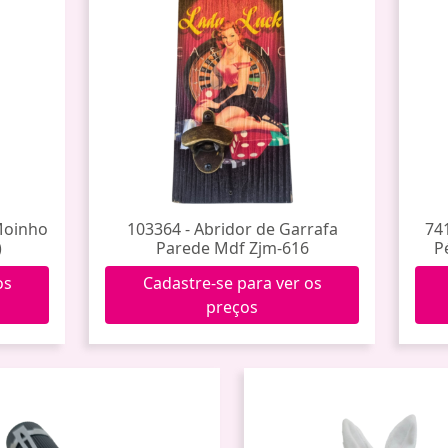
 Moinho
103364 - Abridor de Garrafa
74
)
Parede Mdf Zjm-616
P
os
Cadastre-se para ver os
preços