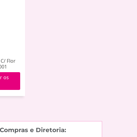
C/ Flor
001
r os
Compras e Diretoria: