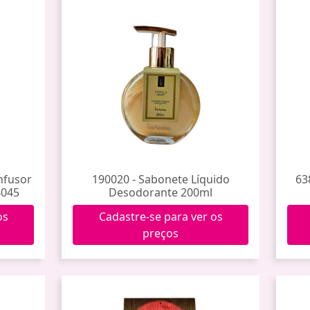
nfusor
190020 - Sabonete Líquido
63
4045
Desodorante 200ml
os
Cadastre-se para ver os
preços