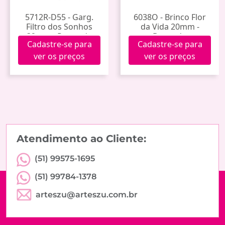
5712R-D55 - Garg.
6038O - Brinco Flor
Filtro dos Sonhos
da Vida 20mm -
32mm - Prateado
Dourado
Cadastre-se para
Cadastre-se para
Cordão Preto 55cm
ver os preços
ver os preços
Atendimento ao Cliente:
(51) 99575-1695
(51) 99784-1378
arteszu@arteszu.com.br