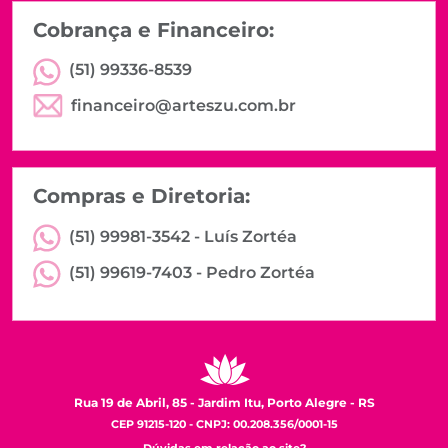
Cobrança e Financeiro:
(51) 99336-8539
financeiro@arteszu.com.br
Compras e Diretoria:
(51) 99981-3542 -
Luís Zortéa
(51) 99619-7403 -
Pedro Zortéa
Rua 19 de Abril, 85 - Jardim Itu, Porto Alegre - RS
CEP 91215-120 - CNPJ: 00.208.356/0001-15
Dúvidas em relação ao site?