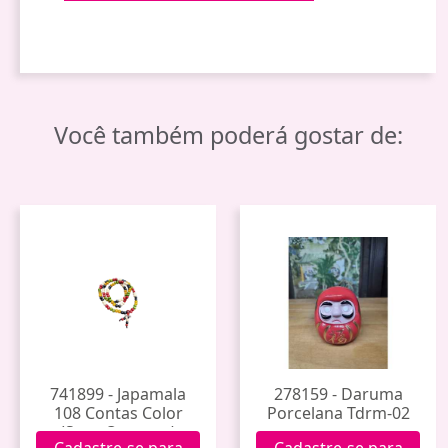
Você também poderá gostar de:
741899 - Japamala
278159 - Daruma
108 Contas Color
Porcelana Tdrm-02
(Saco Organza)
Cadastre-se para
Cadastre-se para