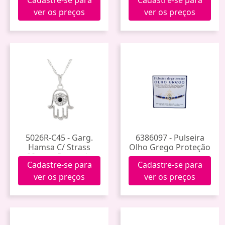
Hwf005 (96)
ver os preços
ver os preços
5026R-C45 - Garg.
6386097 - Pulseira
Hamsa C/ Strass
Olho Grego Proteção
20mm - Prateado
Cadastre-se para
Cadastre-se para
Corrente 45cm
ver os preços
ver os preços