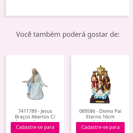
Você também poderá gostar de:
7411789 - Jesus
089586 - Divino Pai
Braços Abertos C/
Eterno 16cm
Criança Porcelana
Alj21b681-6
Cadastre-se para
Cadastre-se para
1810167g (12)