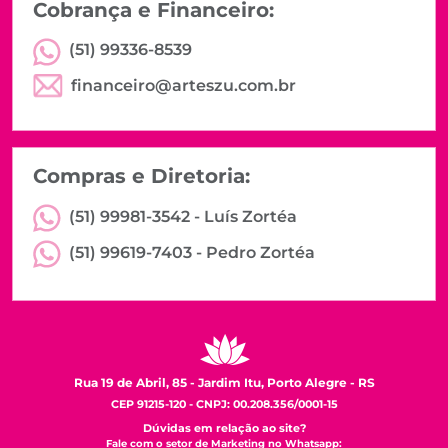
Cobrança e Financeiro:
(51) 99336-8539
financeiro@arteszu.com.br
Compras e Diretoria:
(51) 99981-3542 -
Luís Zortéa
(51) 99619-7403 -
Pedro Zortéa
Rua 19 de Abril, 85 - Jardim Itu, Porto Alegre - RS
CEP 91215-120 - CNPJ: 00.208.356/0001-15
Dúvidas em relação ao site?
Fale com o setor de Marketing no Whatsapp: