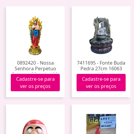
0892420 - Nossa
7411695 - Fonte Buda
Senhora Perpetuo
Pedra 27cm 16063
Socorro 30cm Js-108-
(12)
Cadastre-se para
Cadastre-se para
12
ver os preços
ver os preços