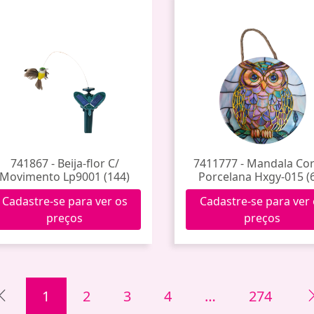
741867 - Beija-flor C/
7411777 - Mandala Cor
Movimento Lp9001 (144)
Porcelana Hxgy-015 (
Cadastre-se para ver os
Cadastre-se para ver
preços
preços
1
2
3
4
…
274