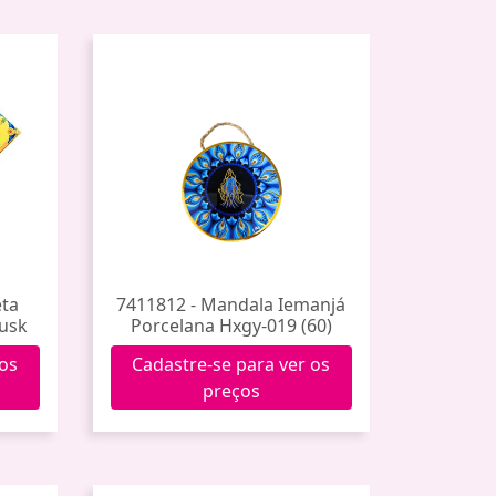
eta
7411812 - Mandala Iemanjá
usk
Porcelana Hxgy-019 (60)
 os
Cadastre-se para ver os
preços