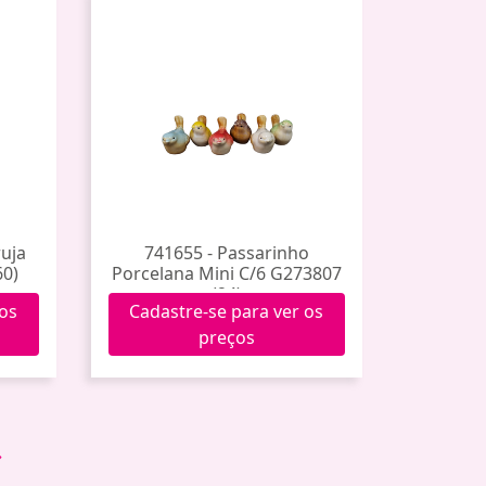
uja
741655 - Passarinho
60)
Porcelana Mini C/6 G273807
(24)
 os
Cadastre-se para ver os
preços