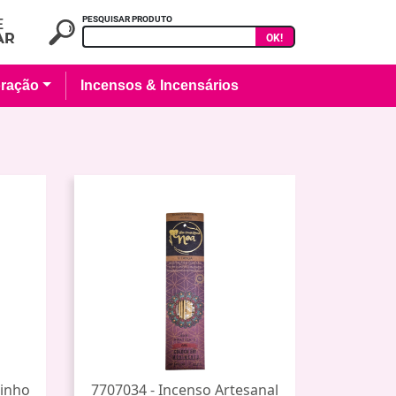
PESQUISAR PRODUTO
OK!
ração
Incensos & Incensários
rinho
7707034 - Incenso Artesanal