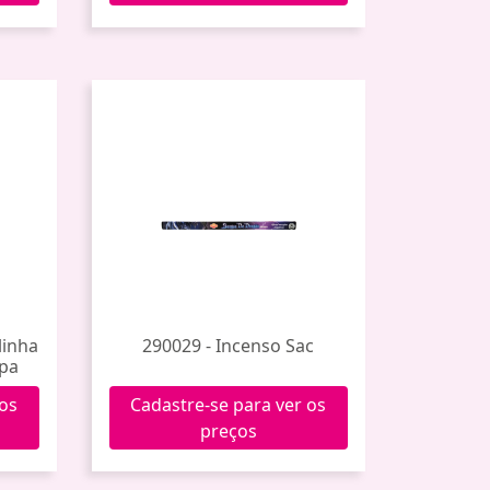
linha
290029 - Incenso Sac
mpa
 os
Cadastre-se para ver os
preços