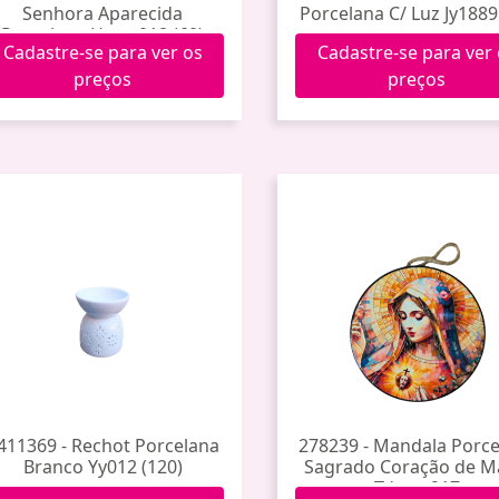
Senhora Aparecida
Porcelana C/ Luz Jy1889
Porcelana Hxgy-018 (60)
Cadastre-se para ver os
Cadastre-se para ver
preços
preços
411369 - Rechot Porcelana
278239 - Mandala Porc
Branco Yy012 (120)
Sagrado Coração de M
Tdecp-217