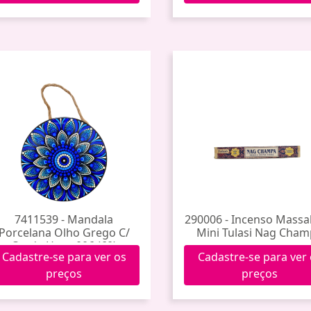
7411539 - Mandala
290006 - Incenso Massa
Porcelana Olho Grego C/
Mini Tulasi Nag Cha
Corda Hxgy-006 (60)
Cadastre-se para ver os
Cadastre-se para ver
preços
preços