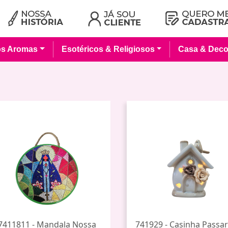
os Aromas
Esotéricos & Religiosos
Casa & Deco
7411811 - Mandala Nossa
741929 - Casinha Passa