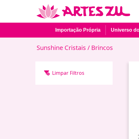
Importação Própria
Universo d
Sunshine Cristais
/ Brincos