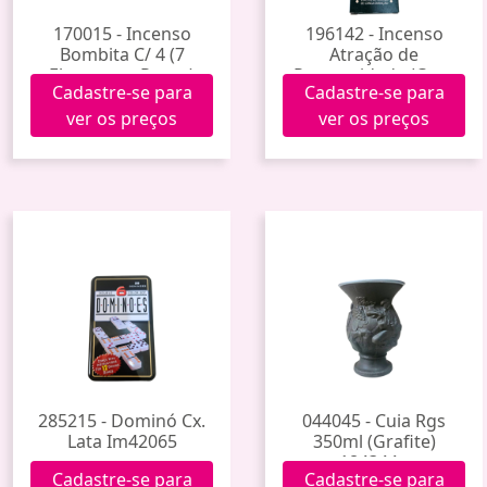
170015 - Incenso
196142 - Incenso
Bombita C/ 4 (7
Atração de
Elementos Puros)
Prosperidade (Casa
Cadastre-se para
Cadastre-se para
Rittua)
ver os preços
ver os preços
285215 - Dominó Cx.
044045 - Cuia Rgs
Lata Im42065
350ml (Grafite)
184344g
Cadastre-se para
Cadastre-se para