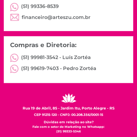
(51) 99336-8539
financeiro@arteszu.com.br
Compras e Diretoria:
(51) 99981-3542 -
Luís Zortéa
(51) 99619-7403 -
Pedro Zortéa
Rua 19 de Abril, 85 - Jardim Itu, Porto Alegre - RS
CEP 91215-120 - CNPJ: 00.208.356/0001-15
Dúvidas em relação ao site?
Fale com o setor de Marketing no Whatsapp:
(51) 99333-5346