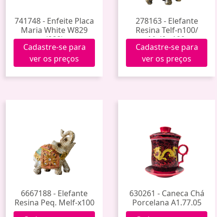
741748 - Enfeite Placa
278163 - Elefante
Maria White W829
Resina Telf-n100/
(288)
Melf-n100
Cadastre-se para
Cadastre-se para
ver os preços
ver os preços
6667188 - Elefante
630261 - Caneca Chá
Resina Peq. Melf-x100
Porcelana A1.77.05